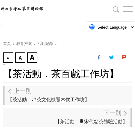
跳
到
主
要
:::
內
容
首頁
教育推廣
活動紀錄
區
塊
:::
【茶活動．茶百戲工作坊】
上一則
【茶活動．🌱茶文化機關木偶工作坊】
下一則
【茶活動．🍵宋代點茶體驗活動】