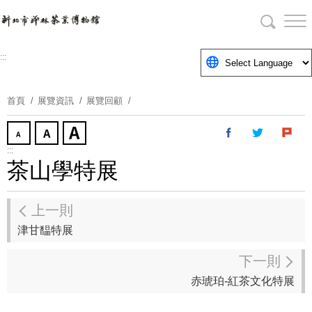
跳
到
主
要
:::
內
容
首頁
展覽資訊
展覽回顧
區
塊
:::
茶山學特展
上一則
津甘馧特展
下一則
赤琥珀-紅茶文化特展