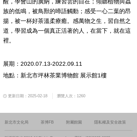
醒，學會山的廣納，練習雲的自在；傾聽植物與蟲
族的低鳴，被鳥獸的啼語觸動；感受一心二葉的昂
揚，被一杯好茶溫柔療癒。感萬物之生，習自然之
道，學習成為一個真正活著的人，在當下，就在這
裡。
展期：2020
.07.13-2022.09.11
地點：新北市坪林茶業博物館 展示館
1
樓
更新日期：2025-02-18
瀏覽人次：1260
新北市文化局
茶博FB
附屬館園
隱私權及安全政策