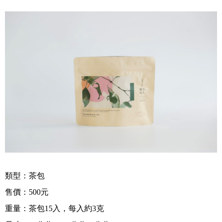
類型：茶
包
售價：
500
元
重量：
茶包
15
入，每入
約
3
克