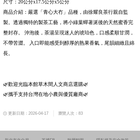
尺寸：
20
公分
x17.5
公分
x5
公分
商品介紹：
嚴選「青心大冇」品種，由徐耀良茶行親自監
製。透過獨特的製茶工藝，將小綠葉蟬著涎後的天然蜜香完
整封存。 沖泡後，茶湯呈現迷人的琥珀色，口感柔順甘潤，
不帶苦澀。 入口即能感受到醇厚的熟果香氣，尾韻細緻且綿
長。
🌿
歡迎光臨本館草木間人文商店選購
🌿
🌿
攜手支持台灣在地小農與優質廠商
🌿
更新日期：2026-04-17
瀏覽人次：83