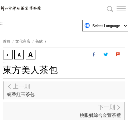
跳
到
主
要
:::
內
容
首頁
文化商店
茶飲
區
塊
:::
東方美人茶包
上一則
蜒香紅玉茶包
下一則
桃眼獅綜合金萱茶禮