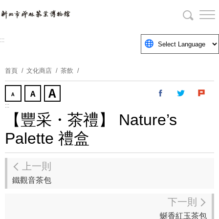
跳
到
主
要
:::
內
容
首頁
文化商店
茶飲
區
塊
:::
【豐采・茶禮】 Nature’s
Palette 禮盒
上一則
鐵觀音茶包
下一則
蜒香紅玉茶包