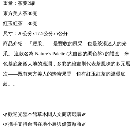
重量：
茶葉
2
罐
東方美人茶
30
克
紅玉紅茶
30
克
尺寸：
20
公分
x17.5
公分
x5
公分
商品介紹：
「豐采」
—
是豐收的風采，也是茶湯迷人的光
采。 這款名為
Nature’s Palette (
大自然的調色盤
)
的禮盒，米
色基底象徵大地的溫潤，多彩的繪畫則代表茶風味的多元層
次
——
既有東方美人的蜂蜜果香，也有紅玉紅茶的溫暖底
蘊。。
🌿
歡迎光臨本館草木間人文商店選購
🌿
🌿
攜手支持台灣在地小農與優質廠商
🌿