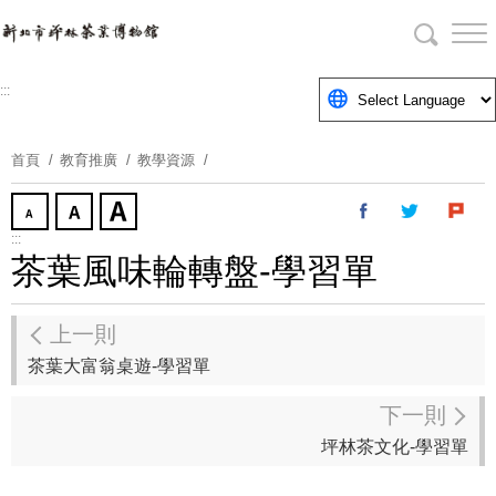
跳
到
主
要
:::
內
容
首頁
教育推廣
教學資源
區
塊
:::
茶葉風味輪轉盤-學習單
上一則
茶葉大富翁桌遊-學習單
下一則
坪林茶文化-學習單