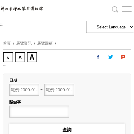
跳
到
主
要
:::
內
容
首頁
展覽資訊
展覽回顧
區
塊
:::
日期
開始日期
~
結束日期
關鍵字